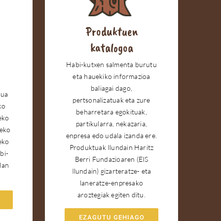
Produktuen
katalogoa
Habi-kutxen salmenta burutu
eta hauekiko informazioa
baliagai dago,
tua
pertsonalizatuak eta zure
ko
beharretara egokituak,
eko
partikularra, nekazaria,
teko
enpresa edo udala izanda ere.
eko
Produktuak Ilundain Haritz
bi-
Berri Fundazioaren (EIS
lan
Ilundain) gizarteratze- eta
laneratze-enpresako
aroztegiak egiten ditu.
EZAGUTU GEHIAGO