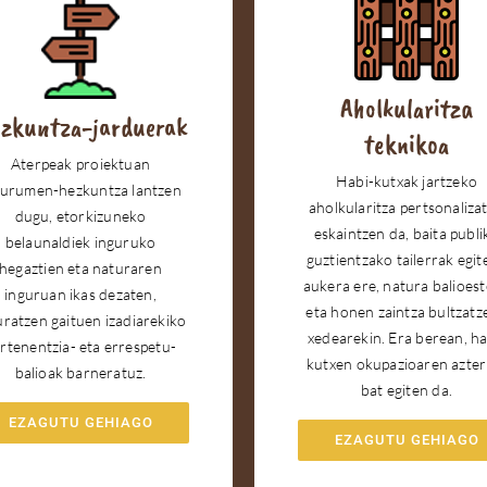
Aholkularitza
zkuntza-jarduerak
teknikoa
Aterpeak proiektuan
Habi-kutxak jartzeko
gurumen-hezkuntza lantzen
aholkularitza pertsonaliza
dugu, etorkizuneko
eskaintzen da, baita publi
belaunaldiek inguruko
guztientzako tailerrak egit
hegaztien eta naturaren
aukera ere, natura balioes
inguruan ikas dezaten,
eta honen zaintza bultzatz
uratzen gaituen izadiarekiko
xedearekin. Era berean, ha
rtenentzia- eta errespetu-
kutxen okupazioaren azter
balioak barneratuz.
bat egiten da.
EZAGUTU GEHIAGO
EZAGUTU GEHIAGO