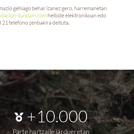
rmazio gehiago behar izanez gero, harremanetan
dacion-ilundain.com
helbide elektronikoan edo
 21 telefono zenbakira deituta.
+
10.000
Parte hartzaile jardueretan