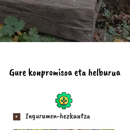
Gure konpromisoa eta helburua
Ingurumen-hezkuntza