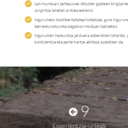
Lan munduan zailtasunak dituzten gazteen birgizarte
zurgintza lanetan aritzea eskeiniz.
Inguruneko biodibertsitatea hobetzea, gure ingurun
berreskuratuz eta dagokion moduan balioetsiz.
Ingurumen hezkuntza jarduera ezberdinen bitartez,
kontzientzia eta parte hartze aktiboa sustatzen da.
9
Esperientzia-urteak