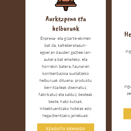
Aurkezpena eta
helburuak
He
Enpresa- eta gizarte-ekimen
bat da, kalteberatasun-
in
egoeran dauden gazteei lan-
aukera bat emateko, eta
horrekin batera, faunaren
kontserbazioa sustatzeko
helburuak dituena, produktu
ing
berritzaileak diseinatuz,
pe
fabrikatuz eta salduz, besteak
beste, habi-kutxak,
intsektuentzako hotelak edo
hegaztientzako janlekuak.
EZAGUTU GEHIAGO