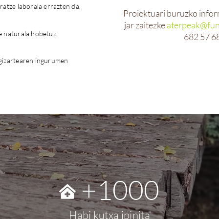
ratze laborala errazten da,
Proiektuari buruzko info
jar zaitezke
aterpeak@fun
e naturala hobetuz,
682 57 68
 gizartearen ingurumen
+
1000
Habi kutxa ipinita