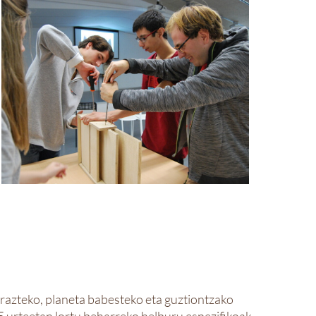
razteko, planeta babesteko eta guztiontzako