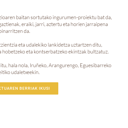
ioaren baitan sortutako ingurumen-proiektu bat da,
tienak, eraiki, jarri, aztertu eta horien jarraipena
oinarritzen da.
ientzia eta udalekiko lankidetza uztartzen ditu,
 hobetzeko eta kontserbatzeko ekintzak bultzatuz.
itu, hala nola, Iruñeko, Arangurengo, Eguesibarreko
itiko udaletxeekin.
TUAREN BERRIAK IKUSI