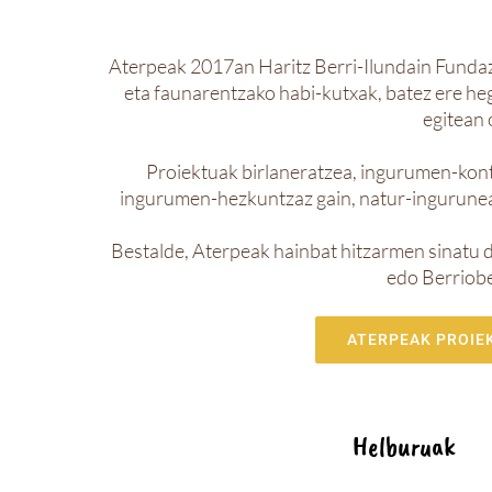
Aterpeak 2017an Haritz Berri-Ilundain Fundaz
eta faunarentzako habi-kutxak, batez ere hegaz
egitean 
Proiektuak birlaneratzea, ingurumen-kontz
ingurumen-hezkuntzaz gain, natur-ingurunea
Bestalde, Aterpeak hainbat hitzarmen sinatu d
edo Berriobe
ATERPEAK PROIEK
Helburuak