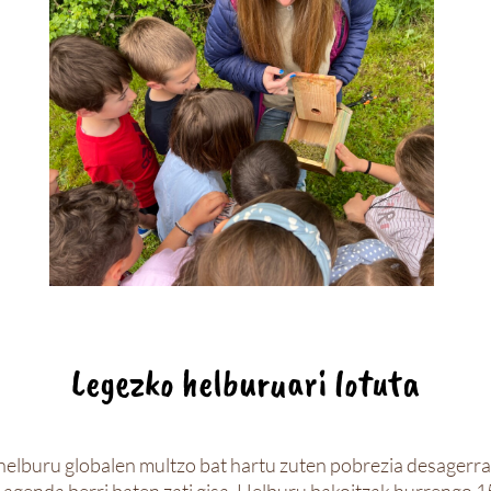
Legezko helburuari lotuta
helburu globalen multzo bat hartu zuten pobrezia desagerra