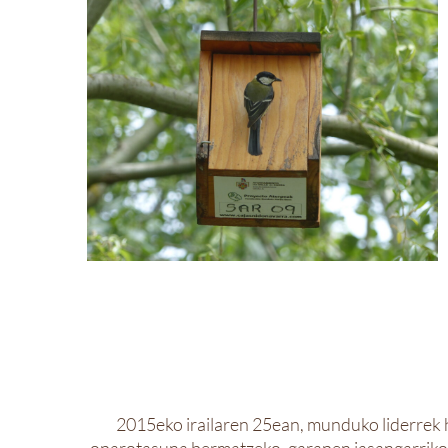
2015eko irailaren 25ean, munduko liderrek 