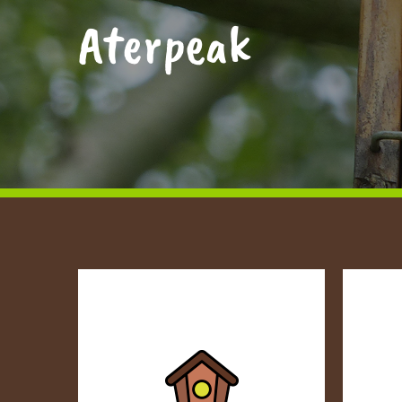
Aterpeak
Haritz Berri Ilundain Fundazioari
lotutako
Ingurumen Hezkuntzako ekipamendua,
Nafarroako Rural Kutxaren
babesarekin.