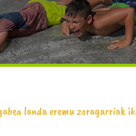
abea landa eremu zoragarriak ik