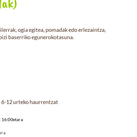
lak)
ilerrak, ogia egitea, pomadak edo erlezaintza,
 bizi baserriko egunerokotasuna.
 6-12 urteko haurrentzat
k 16:00etara
era