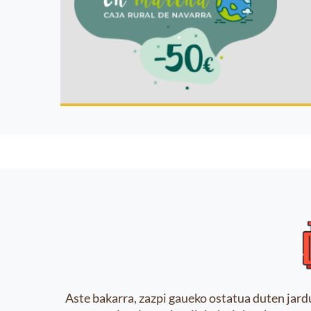
Aste bakarra, zazpi gaueko ostatua duten jard