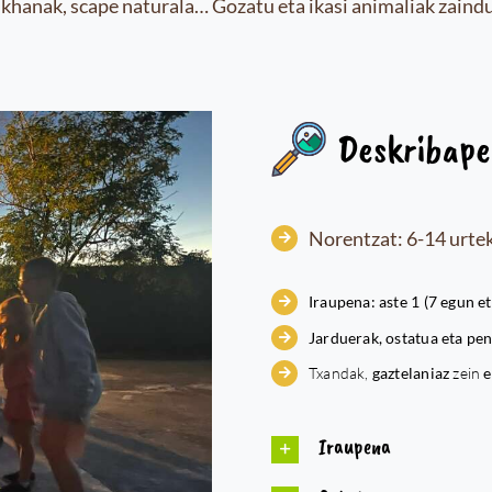
ymkhanak, scape naturala… Gozatu eta ikasi animaliak zaind
Deskribap
Norentzat: 6-14 urte
Iraupena: aste 1 (7 egun et
Jarduerak, ostatua eta pe
Txandak,
gaztelaniaz
zein
e
Iraupena