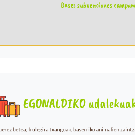
Bases subvenciones campam
EGONALDIKO udalekua
uerez betea; Irulegira txangoak, baserriko animalien zaintz