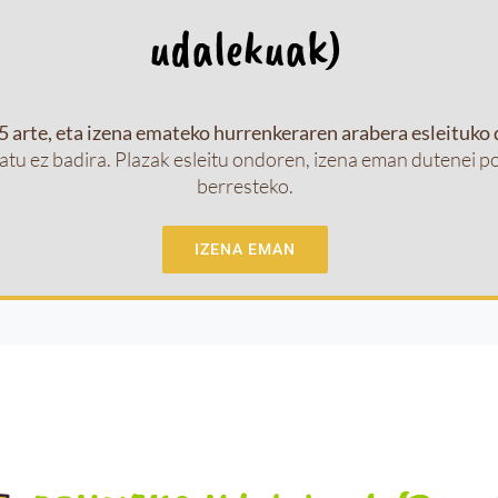
udalekuak)
arte, eta izena emateko hurrenkeraren arabera esleituko 
ratu ez badira. Plazak esleitu ondoren, izena eman dutenei po
berresteko.
IZENA EMAN