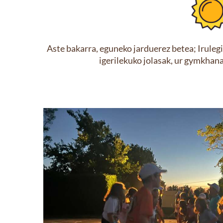
Aste bakarra, eguneko jarduerez betea; Irulegi
igerilekuko jolasak, ur gymkhana