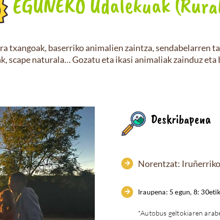
EGUNEKO Udalekuak (Rura
ra txangoak, baserriko animalien zaintza, sendabelarren ta
k, scape naturala… Gozatu eta ikasi animaliak zainduz eta
Deskribapena
Norentzat: Iruñerriko
Iraupena: 5 egun, 8: 30eti
*Autobus geltokiaren arab