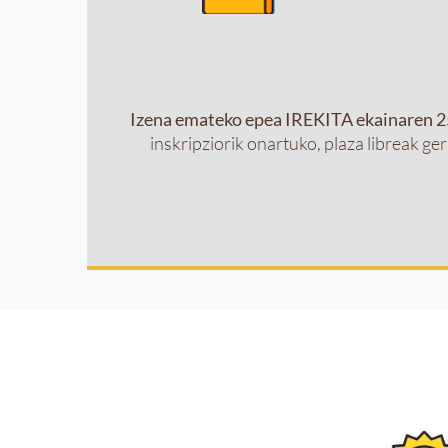
Izena emateko epea IREKITA ekainaren 25 
inskripziorik onartuko, plaza libreak ge