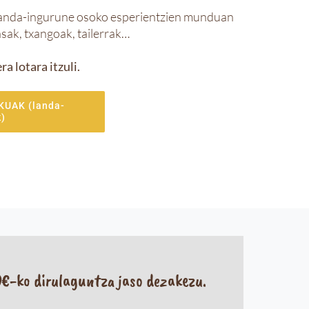
a landa-ingurune osoko esperientzien munduan
sak, txangoak, tailerrak…
a lotara itzuli.
UAK (landa-
k)
€-ko dirulaguntza jaso dezakezu.