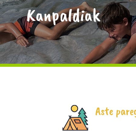
Kanpaldiak
Haritz Berri Ilundain Fundazioari
lotutako
Ingurumen Hezkuntzako ekipamendua,
Nafarroako Rural Kutxaren
babesarekin.
Aste pareg