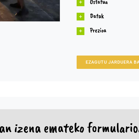
Ostatua
Datak
Prezioa
EZAGUTU JARDUERA B
an izena emateko formulari