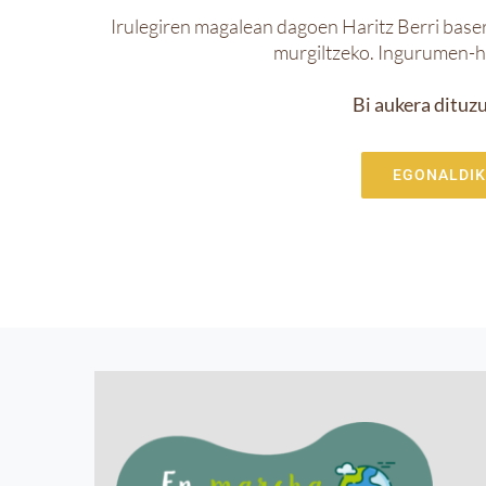
Irulegiren magalean dagoen Haritz Berri base
murgiltzeko. Ingurumen-he
Bi aukera dituzu
EGONALDIK