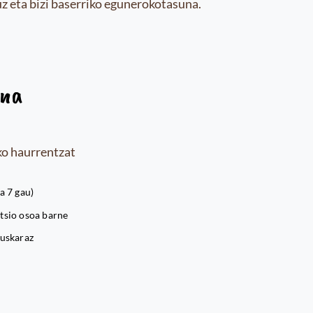
uz eta bizi baserriko egunerokotasuna.
ena
ko haurrentzat
a 7 gau)
ntsio osoa barne
uskaraz