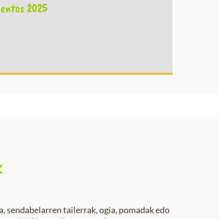
entos 2025
k
a, sendabelarren tailerrak, ogia, pomadak edo