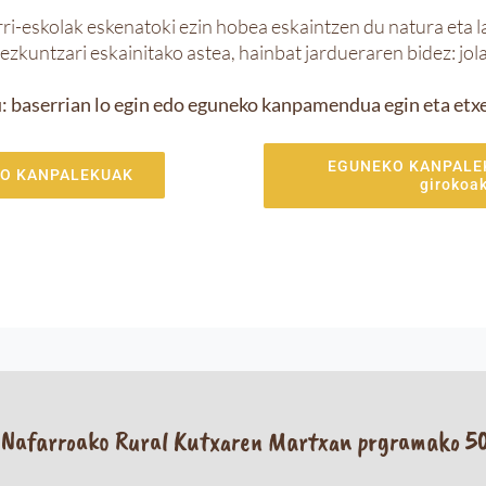
rri-eskolak eskenatoki ezin hobea eskaintzen du natura et
zkuntzari eskainitako astea, hainbat jardueraren bidez: jola
: baserrian lo egin edo eguneko kanpamendua egin eta etxer
EGUNEKO KANPALEK
O KANPALEKUAK
girokoa
Nafarroako Rural Kutxaren Martxan prgramako 50