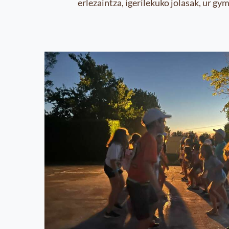
erlezaintza, igerilekuko jolasak, ur g