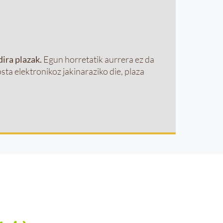
dira plazak.
Egun horretatik aurrera ez da
sta elektronikoz jakinaraziko die, plaza