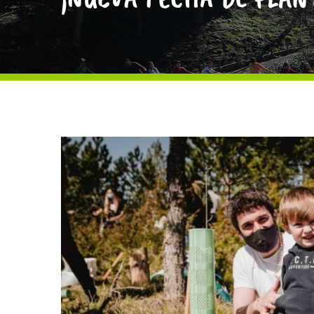
Haritz Berri Ilundain Fundazioari
lotutako
Ingurumen Hezkuntzako ekipamendua,
Nafarroako Rural Kutxaren
babesarekin.