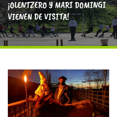
¡OLENTZERO Y MARI DOMINGI
ATERPEAK
VIENEN DE VISITA!
BIZI-BASO
ERLE-KIDE
NOTICIAS