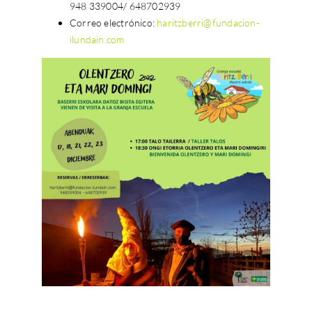
948 339004/ 648702939
Correo electrónico:
haritzberri@fundacion-
ilundain.com