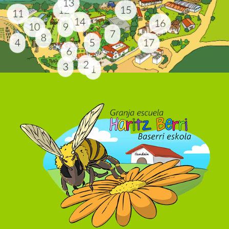
13
12
15
11
14
16
10
9
7
8
4
5
17
6
2
3
1