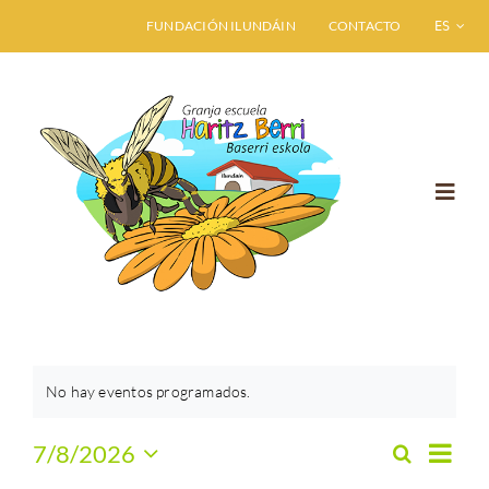
Saltar
FUNDACIÓN ILUNDÁIN
CONTACTO
ESPAÑO
al
contenido
Toggl
Navig
INICIO
GRANJA ESCUELA
No hay eventos programados.
VISITA HARITZ BERRI
Naveg
7/8/2026
Buscar
Navega
Mes
Selecciona
de