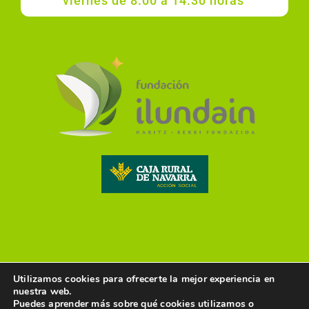
viernes de 8.00 a 14.30 horas
Utilizamos cookies para ofrecerte la mejor experiencia en
nuestra web.
© 20247 agosto, 2026 • Web by
Encomunicacion
•
Política de
Puedes aprender más sobre qué cookies utilizamos o