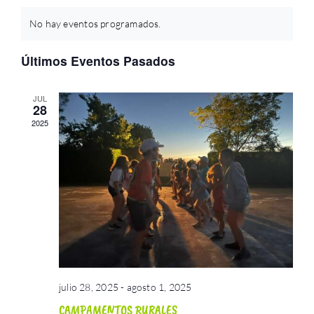
Calendario
ATERPEAK
la
vistas
de
fecha.
No hay eventos programados.
de
de
búsque
BIZI-BASO
Event
Últimos Eventos Pasados
Eventos
y
JUL
ERLE-KIDE
28
vistas
2025
de
NOTICIAS
Eventos
julio 28, 2025
-
agosto 1, 2025
CAMPAMENTOS RURALES