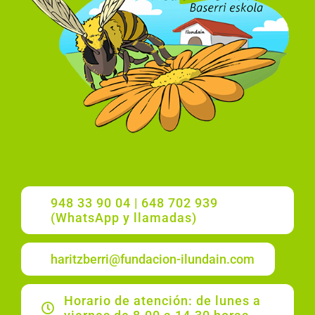
948 33 90 04 | 648 702 939
(WhatsApp y llamadas)
haritzberri@fundacion-ilundain.com
Horario de atención: de lunes a