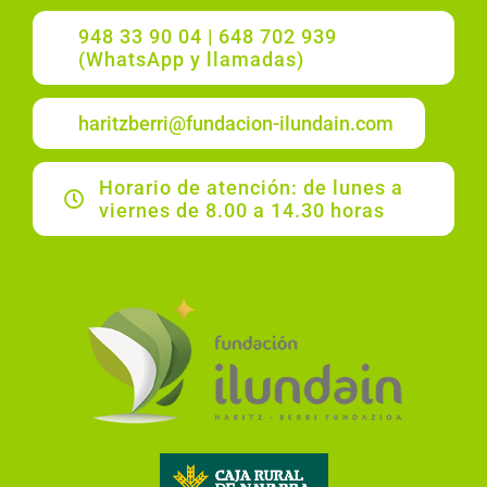
948 33 90 04 | 648 702 939
(WhatsApp y llamadas)
haritzberri@fundacion-ilundain.com
Horario de atención: de lunes a
viernes de 8.00 a 14.30 horas