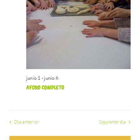
búsque
Event
ATERPEAK
junio
y
4,
BIZI-BASO
vistas
de
2026
ERLE-KIDE
Eventos
NOTICIAS
junio 1
-
junio 6
AFORO COMPLETO
Día anterior
Siguiente día