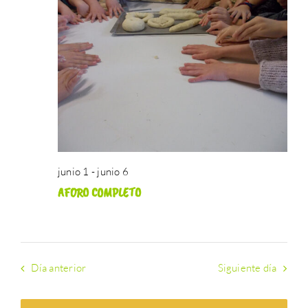
búsque
Event
ATERPEAK
junio
y
3,
BIZI-BASO
vistas
de
2026
ERLE-KIDE
Eventos
NOTICIAS
junio 1
-
junio 6
AFORO COMPLETO
Día anterior
Siguiente día