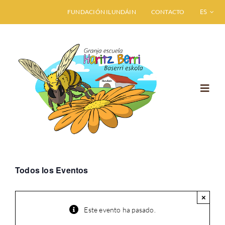
Saltar
FUNDACIÓN ILUNDÁIN
CONTACTO
ESPAÑO
al
contenido
Toggl
Navig
INICIO
GRANJA ESCUELA
Todos los Eventos
VISITA HARITZ BERRI
×
Este evento ha pasado.