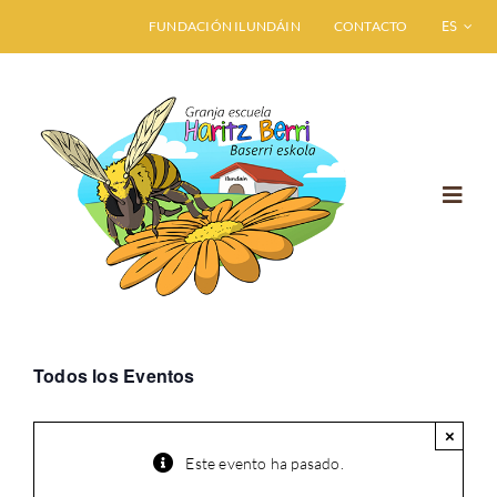
Saltar
FUNDACIÓN ILUNDÁIN
CONTACTO
ESPAÑO
al
contenido
Toggl
Navig
INICIO
GRANJA ESCUELA
Todos los Eventos
VISITA HARITZ BERRI
×
Este evento ha pasado.