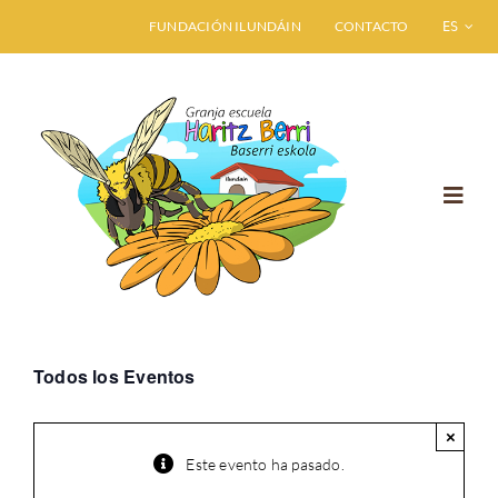
Saltar
FUNDACIÓN ILUNDÁIN
CONTACTO
ESPAÑO
al
contenido
Toggl
Navig
INICIO
GRANJA ESCUELA
Todos los Eventos
VISITA HARITZ BERRI
×
Este evento ha pasado.