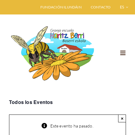
Saltar
FUNDACIÓN ILUNDÁIN
CONTACTO
ESPAÑO
al
contenido
Toggl
Navig
INICIO
GRANJA ESCUELA
Todos los Eventos
VISITA HARITZ BERRI
×
Este evento ha pasado.