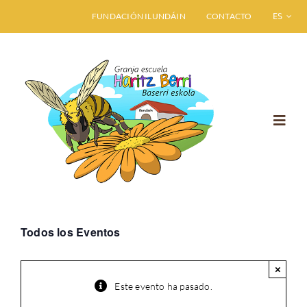
Saltar
FUNDACIÓN ILUNDÁIN
CONTACTO
ESPAÑO
al
contenido
Toggl
Navig
INICIO
GRANJA ESCUELA
Todos los Eventos
VISITA HARITZ BERRI
×
Este evento ha pasado.