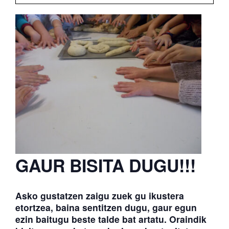
ATERPEAK
BIZI-BASO
ERLE-KIDE
BERRIAK
GAUR BISITA DUGU!!!
Asko gustatzen zaigu zuek gu ikustera
etortzea, baina sentitzen dugu, gaur egun
ezin baitugu beste talde bat artatu. Oraindik