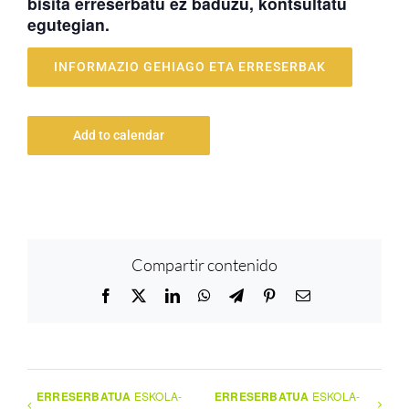
bisita erreserbatu ez baduzu, kontsultatu
egutegian.
INFORMAZIO GEHIAGO ETA ERRESERBAK
Add to calendar
Compartir contenido
Facebook
X
LinkedIn
WhatsApp
Telegram
Pinterest
Email
ERRESERBATUA
ESKOLA-
ERRESERBATUA
ESKOLA-