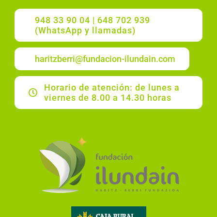
948 33 90 04 | 648 702 939
(WhatsApp y llamadas)
haritzberri@fundacion-ilundain.com
Horario de atención: de lunes a
viernes de 8.00 a 14.30 horas