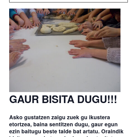
ATERPEAK
BIZI-BASO
ERLE-KIDE
BERRIAK
GAUR BISITA DUGU!!!
Asko gustatzen zaigu zuek gu ikustera
etortzea, baina sentitzen dugu, gaur egun
ezin baitugu beste talde bat artatu. Oraindik