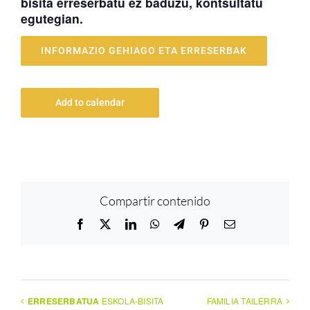
bisita erreserbatu ez baduzu, kontsultatu
egutegian.
INFORMAZIO GEHIAGO ETA ERRESERBAK
Add to calendar
Compartir contenido
Facebook
X
LinkedIn
WhatsApp
Telegram
Pinterest
Email
ERRESERBATUA
ESKOLA-BISITA
FAMILIA TAILERRA