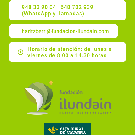
948 33 90 04 | 648 702 939
(WhatsApp y llamadas)
haritzberri@fundacion-ilundain.com
Horario de atención: de lunes a
viernes de 8.00 a 14.30 horas