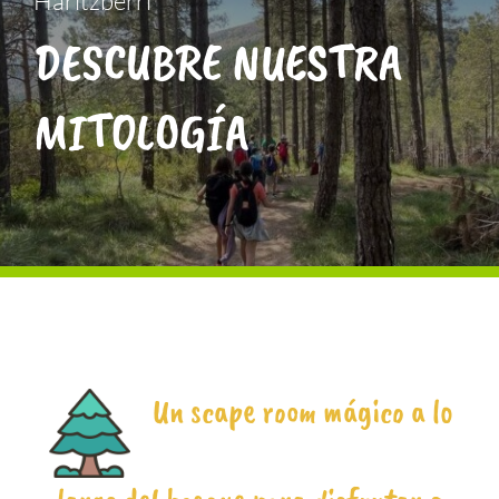
Haritzberri
ATERPEAK
DESCUBRE NUESTRA
BIZI-BASO
MITOLOGÍA
ERLE-KIDE
NOTICIAS
Un scape room mágico a lo