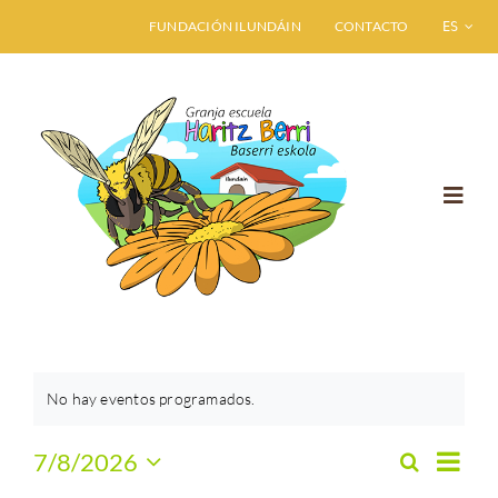
Saltar
FUNDACIÓN ILUNDÁIN
CONTACTO
ESPAÑO
al
contenido
Toggl
Navig
INICIO
GRANJA ESCUELA
No hay eventos programados.
VISITA HARITZ BERRI
Naveg
7/8/2026
Buscar
Navega
Mes
Selecciona
de