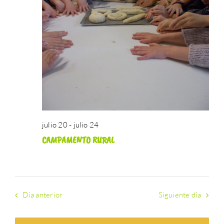
búsque
Event
ATERPEAK
julio
y
20,
BIZI-BASO
vistas
de
2026
ERLE-KIDE
Eventos
NOTICIAS
julio 20
-
julio 24
CAMPAMENTO RURAL
Día anterior
Siguiente día