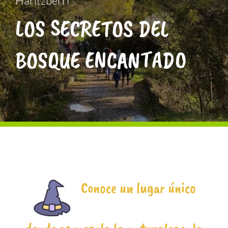
Haritzberri
ATERPEAK
LOS SECRETOS DEL
BIZI-BASO
BOSQUE ENCANTADO
ERLE-KIDE
NOTICIAS
Conoce un lugar único